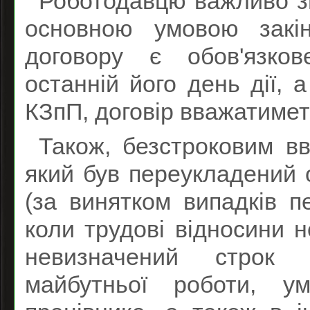
Роботодавцю важливо зв
основною умовою закін
договору є обов'язков
останній його день дії, а
КЗпП, договір вважатимет
Також, безстроковим вв
який був переукладений 
(за винятком випадків п
коли трудові відносини 
невизначений строк 
майбутньої роботи, ум