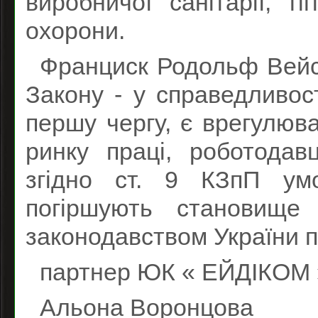
виробничої санітарії, г
охорони.
Франциск Родольф Вейсс
Закону - у справедливос
першу чергу, є врегулюв
ринку праці, роботодав
згідно ст. 9 КЗпП умо
погіршують становище 
законодавством України п
партнер ЮК « ЕЙДІКОМ 
Альона Воронцова